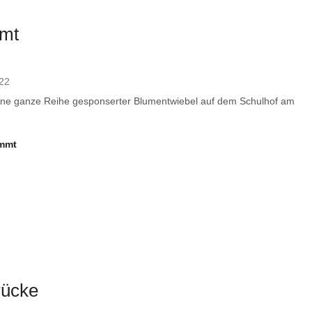
mmt
022
 eine ganze Reihe gesponserter Blumentwiebel auf dem Schulhof am
ommt
rücke