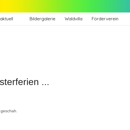
aktuell
Bildergalerie
Waldvilla
Förderverein
terferien ...
n geschah.