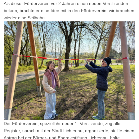
Als dieser Förderverein vor 2 Jahren einen neuen Vorsitzenden
bekam, brachte er eine Idee mit in den Förderverein: wir brauchen
wieder eine Seilbahn.
Der Förderverein, speziell ihr neuer 1. Vorsitzende, zog alle
Register, sprach mit der Stadt Lichtenau, organisierte, stellte einen
Antrag bei der Bürger- und Energiestiftung Lichtenau, holte