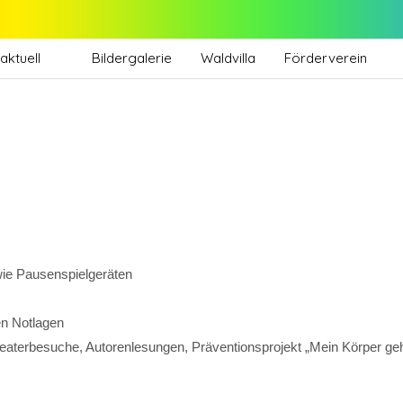
aktuell
Bildergalerie
Waldvilla
Förderverein
wie Pausenspielgeräten
en Notlagen
eaterbesuche, Autorenlesungen, Präventionsprojekt „Mein Körper geh